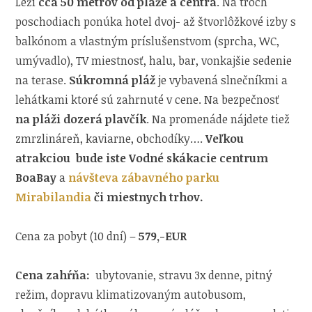
Leží
cca 50 metrov od pláže a centra
. Na troch
poschodiach ponúka hotel dvoj- až štvorlôžkové izby s
balkónom a vlastným príslušenstvom (sprcha, WC,
umývadlo), TV miestnosť, halu, bar, vonkajšie sedenie
na terase.
Súkromná pláž
je vybavená slnečníkmi a
lehátkami ktoré sú zahrnuté v cene. Na bezpečnosť
na pláži dozerá plavčík
. Na promenáde nájdete tiež
zmrzlináreň, kaviarne, obchodíky….
Veľkou
atrakciou bude iste
Vodné skákacie centrum
BoaBay
a
návšteva zábavného parku
Mirabilandia
či miestnych trhov.
Cena za pobyt (10 dní) –
579,-EUR
Cena zahŕňa:
ubytovanie, stravu 3x denne, pitný
režim, dopravu klimatizovaným autobusom,