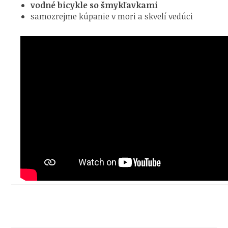
vodné bicykle so šmykľavkami
samozrejme kúpanie v mori a skvelí vedúci
.