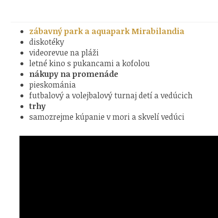
zábavný park a aquapark Mirabilandia
diskotéky
videorevue na pláži
letné kino s pukancami a kofolou
nákupy na promenáde
pieskománia
futbalový a volejbalový turnaj detí a vedúcich
trhy
samozrejme kúpanie v mori a skvelí vedúci
.