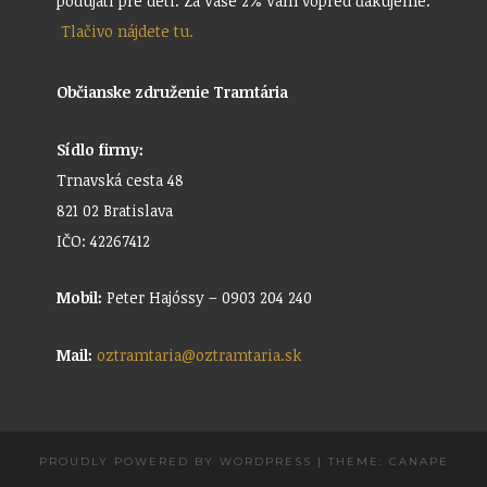
podujatí pre deti. Za Vaše 2% Vám vopred ďakujeme.
Tlačivo nájdete tu.
Občianske združenie Tramtária
Sídlo firmy:
Trnavská cesta 48
821 02 Bratislava
IČO: 42267412
Mobil:
Peter Hajóssy – 0903 204 240
Mail:
oztramtaria@oztramtaria.sk
PROUDLY POWERED BY WORDPRESS
|
THEME: CANAPE