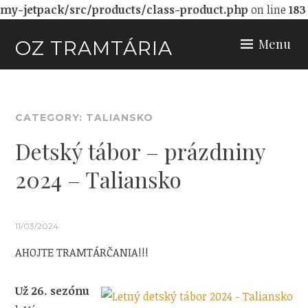
my-jetpack/src/products/class-product.php
on line
183
Skip
Menu
OZ TRAMTÁRIA
to
content
CATEGORY:
TALIANSKO
Detský tábor – prázdniny
2024 – Taliansko
11/03/2024
AHOJTE TRAMTÁRČANIA!!!
Už 26. sezónu