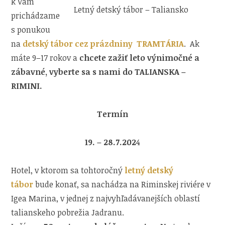
k Vám
Letný detský tábor – Taliansko
prichádzame
s ponukou
na
detský tábor cez prázdniny TRAMTÁRIA
. Ak
máte 9–17 rokov a
chcete zažiť leto výnimočné a
zábavné, vyberte sa s nami do TALIANSKA –
RIMINI.
Termín
19. – 28.7.202
4
Hotel, v ktorom sa tohtoročný
letný detský
tábor
bude konať, sa nachádza na Riminskej riviére v
Igea Marina, v jednej z najvyhľadávanejších oblastí
talianskeho pobrežia Jadranu.