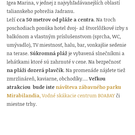
Igea Marina, v jednej z najvyhľadávanejších oblastí
talianskeho pobrežia Jadranu.
Leží
cca 50 metrov od pláže a centra
. Na troch
poschodiach ponúka hotel dvoj- až štvorlôžkové izby s
balkónom a vlastným príslušenstvom (sprcha, WC,
umývadlo), TV miestnosť, halu, bar, vonkajšie sedenie
na terase.
Súkromná pláž
je vybavená slnečníkmi a
lehátkami ktoré sú zahrnuté v cene. Na bezpečnosť
na pláži dozerá plavčík
. Na promenáde nájdete tiež
zmrzlináreň, kaviarne, obchodíky….
Veľkou
atrakciou bude iste
návšteva zábavného parku
Mirabilandia,
Vodné skákacie centrum BOABAY
či
miestne trhy.