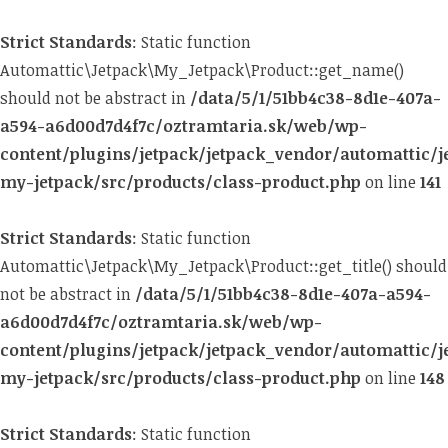
Strict Standards
: Static function
Automattic\Jetpack\My_Jetpack\Product::get_name()
should not be abstract in
/data/5/1/51bb4c38-8d1e-407a-
a594-a6d00d7d4f7c/oztramtaria.sk/web/wp-
content/plugins/jetpack/jetpack_vendor/automattic/j
my-jetpack/src/products/class-product.php
on line
141
Strict Standards
: Static function
Automattic\Jetpack\My_Jetpack\Product::get_title() should
not be abstract in
/data/5/1/51bb4c38-8d1e-407a-a594-
a6d00d7d4f7c/oztramtaria.sk/web/wp-
content/plugins/jetpack/jetpack_vendor/automattic/j
my-jetpack/src/products/class-product.php
on line
148
Strict Standards
: Static function